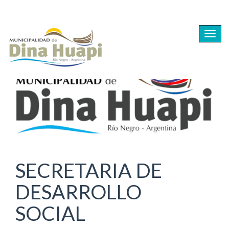
Ir
al
Togg
contenido
navig
principal
SECRETARIA DE
DESARROLLO
SOCIAL