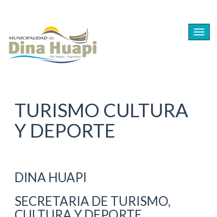
Ir
al
Togg
contenido
navig
principal
TURISMO CULTURA
Y DEPORTE
DINA HUAPI
SECRETARIA DE TURISMO,
CULTURA Y DEPORTE