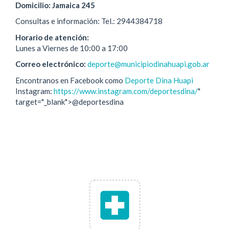
Domicilio: Jamaica 245
Consultas e información: Tel.: 2944384718
Horario de atención:
Lunes a Viernes de 10:00 a 17:00
Correo electrónico:
deporte@municipiodinahuapi.gob.ar
Encontranos en Facebook como
Deporte Dina Huapi
Instagram:
https://www.instagram.com/deportesdina/
"
target="_blank">@deportesdina
local_hospital