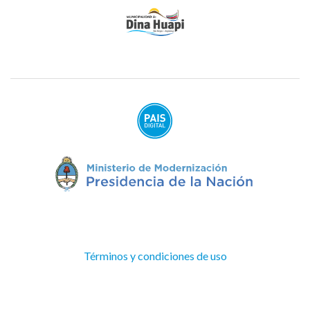
(Abre
Términos y condiciones de uso
en
ventana
nueva)