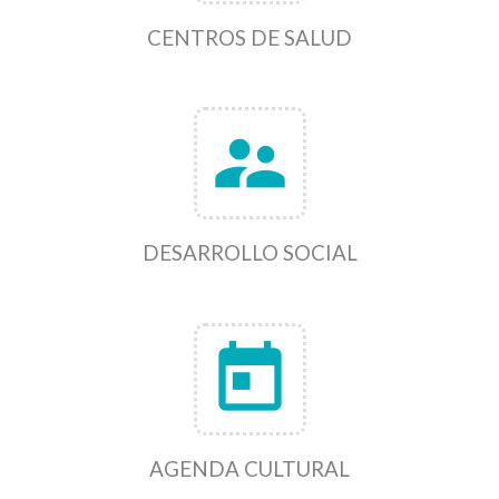
CENTROS DE SALUD
supervisor_account
DESARROLLO SOCIAL
today
AGENDA CULTURAL